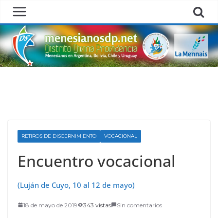
Skip
to
content
RETIROS DE DISCERNIMIENTO
VOCACIONAL
Encuentro vocacional
(Luján de Cuyo, 10 al 12 de mayo)
18 de mayo de 2019
343 vistas
Sin comentarios