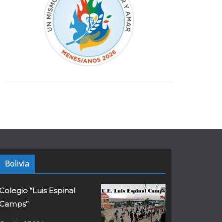
Bolivia
Colegio “Luis Espinal
Camps”