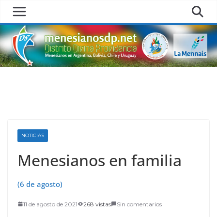
Skip
to
content
NOTICIAS
Menesianos en familia
(6 de agosto)
11 de agosto de 2021
268 vistas
Sin comentarios