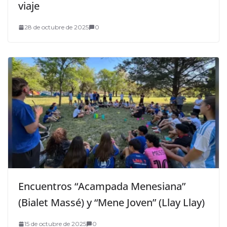
viaje
28 de octubre de 2025
0
Encuentros “Acampada Menesiana”
(Bialet Massé) y “Mene Joven” (Llay Llay)
15 de octubre de 2025
0