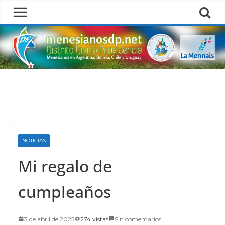
Skip
to
content
NOTICIAS
Mi regalo de
cumpleaños
3 de abril de 2025
274 vistas
Sin comentarios