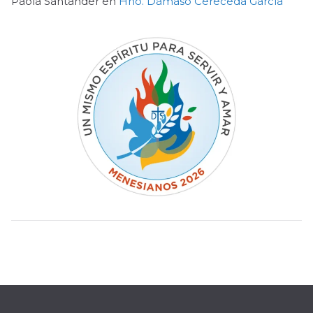
Paola Santander
en
Hno. Dámaso Cereceda García